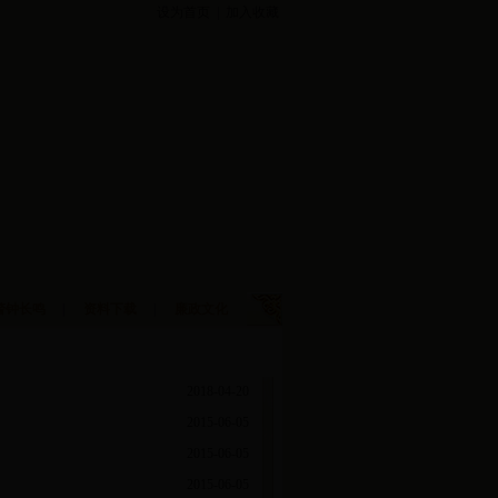
设为首页
|
加入收藏
警钟长鸣
|
资料下载
|
廉政文化
2018-04-20
2015-06-05
2015-06-05
2015-06-05