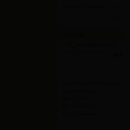
关于公布“十九大精神和新...
11-22
更多>>
请输入要搜索信息的内容!
地址：陕西省汉中市朝阳路www.888-
365.com纪委办公室
邮编：723000
电话：0916-2641591
Email：
jiw@snut.edu.cn