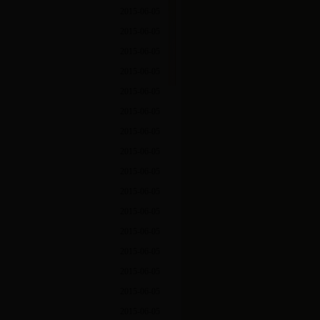
2015-06-05
2015-06-05
2015-06-05
2015-06-05
2015-06-05
2015-06-05
2015-06-05
2015-06-05
2015-06-05
2015-06-05
2015-06-05
2015-06-05
2015-06-05
2015-06-05
2015-06-05
2015-06-05